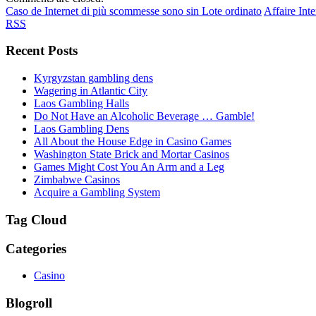
Caso de Internet di più scommesse sono sin Lote ordinato
Affaire Int
RSS
Recent Posts
Kyrgyzstan gambling dens
Wagering in Atlantic City
Laos Gambling Halls
Do Not Have an Alcoholic Beverage … Gamble!
Laos Gambling Dens
All About the House Edge in Casino Games
Washington State Brick and Mortar Casinos
Games Might Cost You An Arm and a Leg
Zimbabwe Casinos
Acquire a Gambling System
Tag Cloud
Categories
Casino
Blogroll