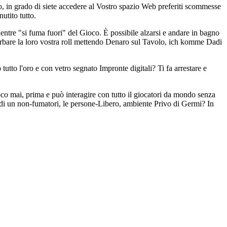
o, in grado di siete accedere al Vostro spazio Web preferiti scommesse
utito tutto.
ntre "si fuma fuori" del Gioco. È possibile alzarsi e andare in bagno
sturbare la loro vostra roll mettendo Denaro sul Tavolo, ich komme Dadi
utto l'oro e con vetro segnato Impronte digitali? Ti fa arrestare e
co mai, prima e può interagire con tutto il giocatori da mondo senza
 di un non-fumatori, le persone-Libero, ambiente Privo di Germi? In