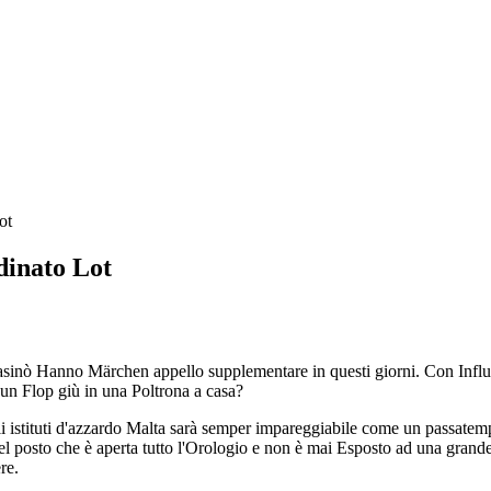
ot
dinato Lot
casinò Hanno Märchen appello supplementare in questi giorni. Con Infl
 un Flop giù in una Poltrona a casa?
li istituti d'azzardo Malta sarà semper impareggiabile come un passatem
el posto che è aperta tutto l'Orologio e non è mai Esposto ad una grande
re.