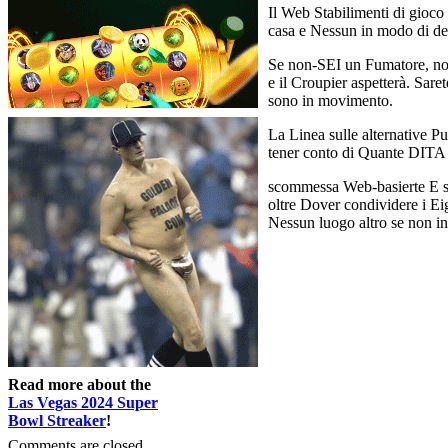
Il Web Stabilimenti di gioco
casa e Nessun in modo di devo
Se non-SEI un Fumatore, non 
e il Croupier aspetterà. Sar
sono in movimento.
La Linea sulle alternative Pu
tener conto di Quante DITA H
scommessa Web-basierte E sic
oltre Dover condividere i Ei
Nessun luogo altro se non i
Read more about the
Las Vegas 2024 Super
Bowl Streaker
!
Comments are closed.