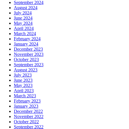
September 2024
August 2024
July 2024
June 2024
May 2024
April 2024
March 2024
February 2024
January 2024
December 2023
November 2023
October 2023
September 2023
August 2023
July 2023
June 2023
May 2023
April 2023
March 2023
February 2023
January 2023
December 2022
November 2022
October 2022
September 2022