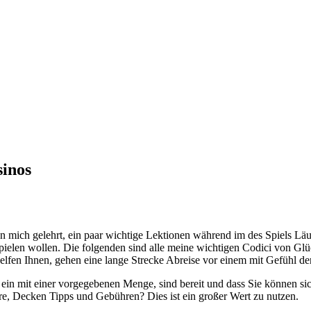
sinos
en mich gelehrt, ein paar wichtige Lektionen während im des Spiels Läuf
 spielen wollen. Die folgenden sind alle meine wichtigen Codici von Gl
helfen Ihnen, gehen eine lange Strecke Abreise vor einem mit Gefühl de
ein mit einer vorgegebenen Menge, sind bereit und dass Sie können sic
e, Decken Tipps und Gebühren? Dies ist ein großer Wert zu nutzen.